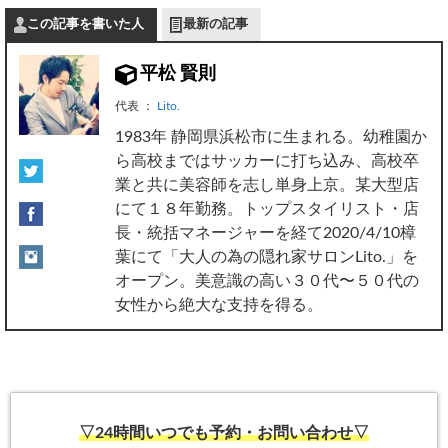
この記事を書いた人
最新の記事
平松 賢則
代表
：
Lito.
1983年 静岡県浜松市に生まれる。幼稚園か
ら高校まではサッカーに打ち込み、高校卒
業と共に美容師を志し単身上京。某大型店
にて１８年勤務。トップスタイリスト・店
長・統括マネージャーを経て2020/4/10樟
葉にて「大人の為の隠れ家サロンLito.」を
オープン。美意識の高い３０代〜５０代の
女性から絶大な支持を得る。
▽24時間いつでも予約・お問い合わせ▽