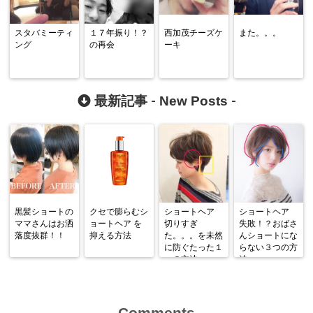
スタバミーティ
１７年振り！？
西加茂チーズケ
また。。。
ング
の再会
ーキ
New Posts
最新記事 -
-
黒髪ショートの
クセで膨らむシ
ショートヘア
ショートヘア
ママさんはお洒
ョートヘア を
切りすぎ
失敗！？おばさ
落度抜群！！
抑える方法
た。。。を未然
んショートにな
に防ぐたった１
らない３つの方
つの方法
法
Comments