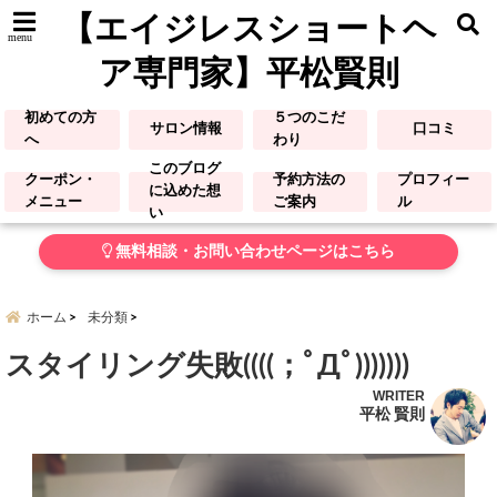
【エイジレスショートヘ
menu
ア専門家】平松賢則
初めての方
５つのこだ
サロン情報
口コミ
へ
わり
このブログ
クーポン・
予約方法の
プロフィー
に込めた想
メニュー
ご案内
ル
い
無料相談・お問い合わせページはこちら
ホーム
未分類
スタイリング失敗((((；ﾟДﾟ)))))))
WRITER
平松 賢則