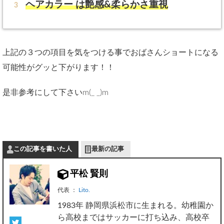
ヘアカラー は艶感&柔らかさ重視
上記の３つの項目を気をつける事でおばさんショートになる
可能性がグッと下がります！！
是非参考にして下さいm(_ _)m
この記事を書いた人
最新の記事
平松 賢則
代表
：
Lito.
1983年 静岡県浜松市に生まれる。幼稚園か
ら高校まではサッカーに打ち込み、高校卒