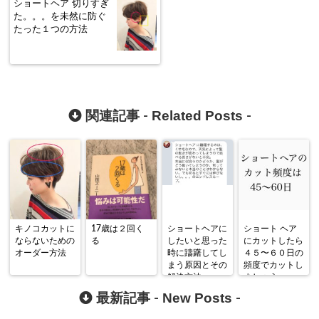
ショートヘア 切りすぎ
た。。。を未然に防ぐ
たった１つの方法
Related Posts
関連記事 -
-
キノコカットに
17歳は２回く
ショートヘアに
ショート ヘア
ならないための
る
したいと思った
にカットしたら
オーダー方法
時に躊躇してし
４５〜６０日の
まう原因とその
頻度でカットし
解決方法
ましょう
New Posts
最新記事 -
-