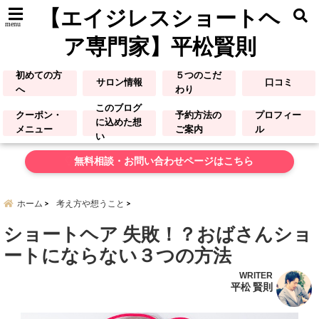
【エイジレスショートヘ
menu
ア専門家】平松賢則
初めての方
５つのこだ
サロン情報
口コミ
へ
わり
このブログ
クーポン・
予約方法の
プロフィー
に込めた想
メニュー
ご案内
ル
い
無料相談・お問い合わせページはこちら
ホーム
考え方や想うこと
ショートヘア 失敗！？おばさんショ
ートにならない３つの方法
WRITER
平松 賢則