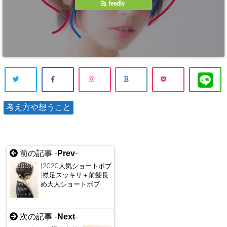
feedly
考え方や想うこと
Prev
前の記事 -
-
[2020人気ショートボブ
]襟足スッキリ＋前髪長
め大人ショートボブ
Next
次の記事 -
-