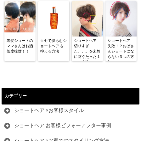
黒髪ショートの
クセで膨らむシ
ショートヘア
ショートヘア
ママさんはお洒
ョートヘア を
切りすぎ
失敗！？おばさ
落度抜群！！
抑える方法
た。。。を未然
んショートにな
に防ぐたった１
らない３つの方
つの方法
法
カテゴリー
ショートヘア ×お客様スタイル
ショートヘア お客様ビフォーアフター事例
ショートヘア ×お家でのスタイリング方法