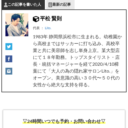
この記事を書いた人
最新の記事
平松 賢則
代表
：
Lito.
1983年 静岡県浜松市に生まれる。幼稚園か
ら高校まではサッカーに打ち込み、高校卒
業と共に美容師を志し単身上京。某大型店
にて１８年勤務。トップスタイリスト・店
長・統括マネージャーを経て2020/4/10樟
葉にて「大人の為の隠れ家サロンLito.」を
オープン。美意識の高い３０代〜５０代の
女性から絶大な支持を得る。
▽24時間いつでも予約・お問い合わせ▽