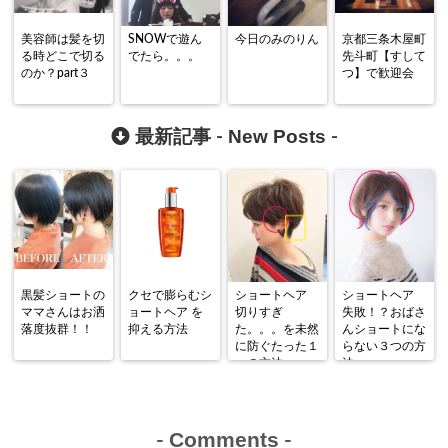
美容師は髪を切
SNOWで遊ん
今日のみのりん
京都三条木屋町
る時どこで切る
でたら。。。
先斗町【すして
のか？part３
つ】で歓迎会
New Posts
最新記事 -
-
黒髪ショートの
クセで膨らむシ
ショートヘア
ショートヘア
ママさんはお洒
ョートヘア を
切りすぎ
失敗！？おばさ
落度抜群！！
抑える方法
た。。。を未然
んショートにな
に防ぐたった１
らない３つの方
つの方法
法
Comments
-
-