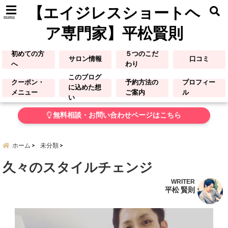
【エイジレスショートヘ
menu
ア専門家】平松賢則
初めての方
５つのこだ
サロン情報
口コミ
へ
わり
このブログ
クーポン・
予約方法の
プロフィー
に込めた想
メニュー
ご案内
ル
い
無料相談・お問い合わせページはこちら
ホーム
未分類
久々のスタイルチェンジ
WRITER
平松 賢則