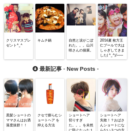
クリスマスプレ
キムチ鍋
自然と涙がこぼ
2016夏 枚方王
ゼント^_^
れた。。。山川
仁プールで大は
咲さんの個展。
しゃぎしてきま
した( ^_^)/~~~
New Posts
最新記事 -
-
黒髪ショートの
クセで膨らむシ
ショートヘア
ショートヘア
ママさんはお洒
ョートヘア を
切りすぎ
失敗！？おばさ
落度抜群！！
抑える方法
た。。。を未然
んショートにな
に防ぐたった１
らない３つの方