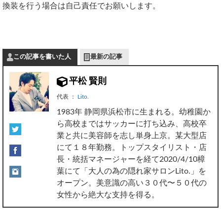
換装を行う場合は自己責任でお願いします。
この記事を書いた人
最新の記事
平松 賢則
代表
：
Lito.
1983年 静岡県浜松市に生まれる。幼稚園か
ら高校まではサッカーに打ち込み、高校卒
業と共に美容師を志し単身上京。某大型店
にて１８年勤務。トップスタイリスト・店
長・統括マネージャーを経て2020/4/10樟
葉にて「大人の為の隠れ家サロンLito.」を
オープン。美意識の高い３０代〜５０代の
女性から絶大な支持を得る。