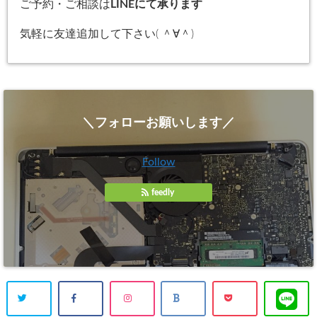
ご予約・ご相談は
LINEにて承ります
気軽に友達追加して下さい( ＾∀＾)
＼フォローお願いします／
Follow
feedly