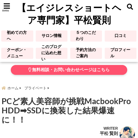
【エイジレスショートヘ
menu
ア専門家】平松賢則
初めての方
５つのこだ
サロン情報
口コミ
へ
わり
このブログ
クーポン・
予約方法の
プロフィー
に込めた想
メニュー
ご案内
ル
い
無料相談・お問い合わせページはこちら
ホーム
プライベート
PCど素人美容師が挑戦MacbookPro
HDD➡︎SSDに換装した結果爆速
に！！
WRITER
平松 賢則