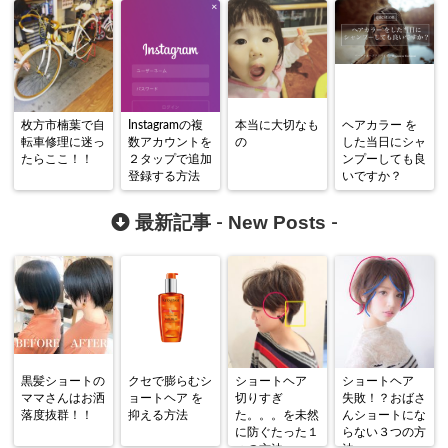
枚方市楠葉で自
Instagramの複
本当に大切なも
ヘアカラー を
転車修理に迷っ
数アカウントを
の
した当日にシャ
たらここ！！
２タップで追加
ンプーしても良
登録する方法
いですか？
New Posts
最新記事 -
-
黒髪ショートの
クセで膨らむシ
ショートヘア
ショートヘア
ママさんはお洒
ョートヘア を
切りすぎ
失敗！？おばさ
落度抜群！！
抑える方法
た。。。を未然
んショートにな
に防ぐたった１
らない３つの方