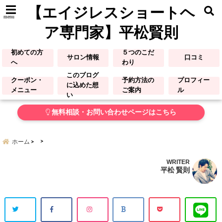
【エイジレスショートヘ
menu
ア専門家】平松賢則
初めての方
５つのこだ
サロン情報
口コミ
へ
わり
このブログ
クーポン・
予約方法の
プロフィー
に込めた想
メニュー
ご案内
ル
い
無料相談・お問い合わせページはこちら
ホーム
WRITER
平松 賢則