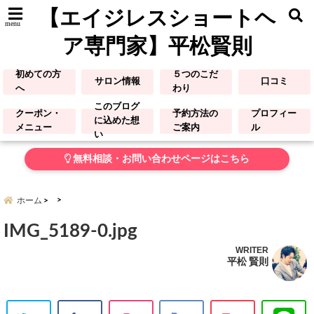
【エイジレスショートヘ
menu
ア専門家】平松賢則
初めての方
５つのこだ
サロン情報
口コミ
へ
わり
このブログ
クーポン・
予約方法の
プロフィー
に込めた想
メニュー
ご案内
ル
い
無料相談・お問い合わせページはこちら
ホーム
IMG_5189-0.jpg
WRITER
平松 賢則