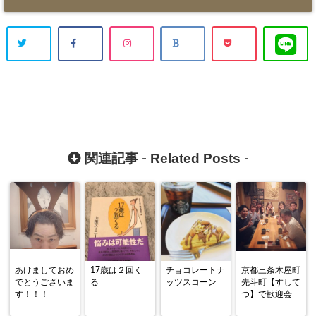
Related Posts
関連記事 -
-
あけましておめ
17歳は２回く
チョコレートナ
京都三条木屋町
でとうございま
る
ッツスコーン
先斗町【すして
す！！！
つ】で歓迎会