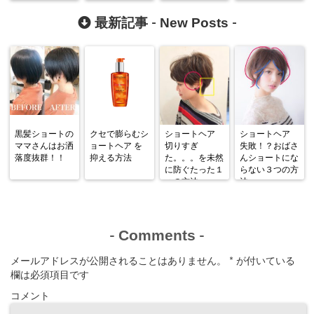
New Posts
最新記事 -
-
黒髪ショートの
クセで膨らむシ
ショートヘア
ショートヘア
ママさんはお洒
ョートヘア を
切りすぎ
失敗！？おばさ
落度抜群！！
抑える方法
た。。。を未然
んショートにな
に防ぐたった１
らない３つの方
つの方法
法
Comments
-
-
メールアドレスが公開されることはありません。
*
が付いている
欄は必須項目です
コメント