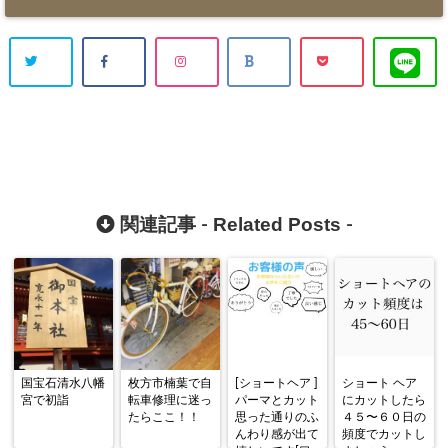
Related Posts
関連記事 -
-
国宝石清水八幡
枚方市楠葉で自
[ショートヘア ]
ショート ヘア
宮で初詣
転車修理に迷っ
パーマとカット
にカットしたら
たらここ！！
思った通りのふ
４５〜６０日の
んわり感が出て
頻度でカットし