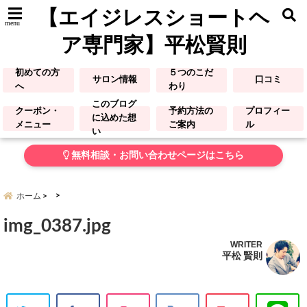
【エイジレスショートヘ
menu
ア専門家】平松賢則
初めての方
５つのこだ
サロン情報
口コミ
へ
わり
このブログ
クーポン・
予約方法の
プロフィー
に込めた想
メニュー
ご案内
ル
い
無料相談・お問い合わせページはこちら
ホーム
img_0387.jpg
WRITER
平松 賢則