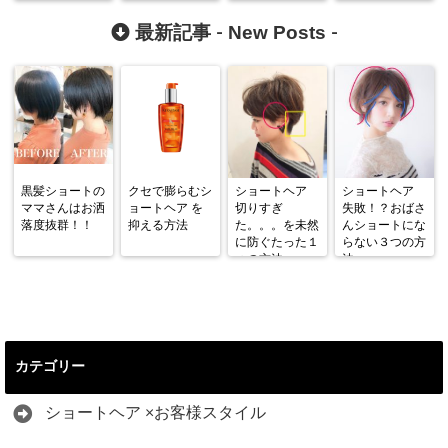
嬉しいです[口
ましょう
コミNo14]
New Posts
最新記事 -
-
黒髪ショートの
クセで膨らむシ
ショートヘア
ショートヘア
ママさんはお洒
ョートヘア を
切りすぎ
失敗！？おばさ
落度抜群！！
抑える方法
た。。。を未然
んショートにな
に防ぐたった１
らない３つの方
つの方法
法
カテゴリー
ショートヘア ×お客様スタイル