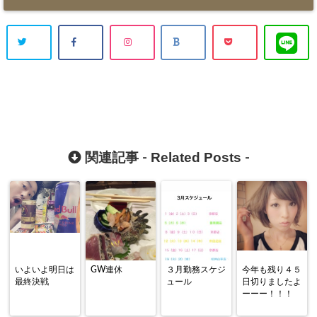
Related Posts
関連記事 -
-
いよいよ明日は
GW連休
３月勤務スケジ
今年も残り４５
最終決戦
ュール
日切りましたよ
ーーー！！！