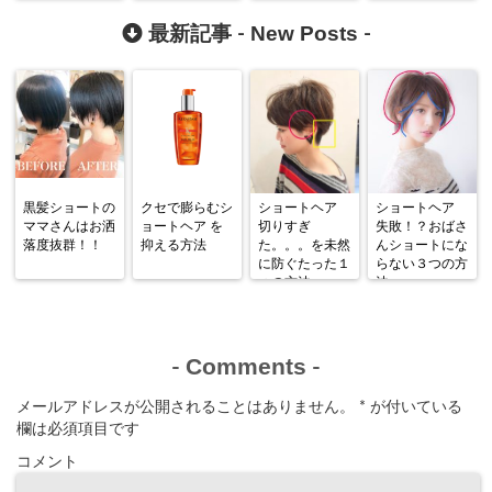
New Posts
最新記事 -
-
黒髪ショートの
クセで膨らむシ
ショートヘア
ショートヘア
ママさんはお洒
ョートヘア を
切りすぎ
失敗！？おばさ
落度抜群！！
抑える方法
た。。。を未然
んショートにな
に防ぐたった１
らない３つの方
つの方法
法
Comments
-
-
メールアドレスが公開されることはありません。
*
が付いている
欄は必須項目です
コメント