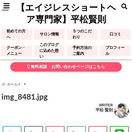
【エイジレスショートヘ
menu
ア専門家】平松賢則
初めての方
５つのこだ
サロン情報
口コミ
へ
わり
このブログ
クーポン・
予約方法の
プロフィー
に込めた想
メニュー
ご案内
ル
い
無料相談・お問い合わせページはこちら
ホーム
img_8481.jpg
WRITER
平松 賢則