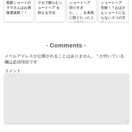
黒髪ショートの
クセで膨らむシ
ショートヘア
ショートヘア
ママさんはお洒
ョートヘア を
切りすぎ
失敗！？おばさ
落度抜群！！
抑える方法
た。。。を未然
んショートにな
に防ぐたった１
らない３つの方
つの方法
法
Comments
-
-
メールアドレスが公開されることはありません。
*
が付いている
欄は必須項目です
コメント