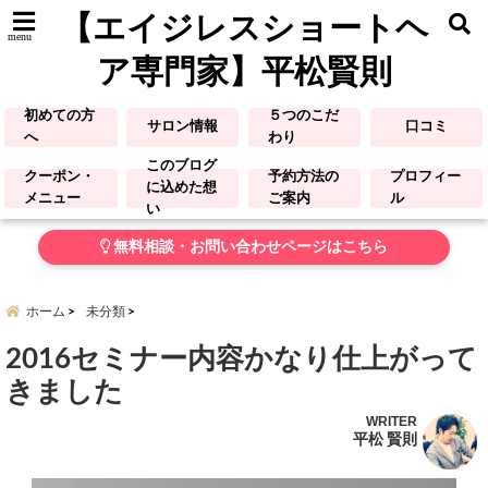
【エイジレスショートヘ
menu
ア専門家】平松賢則
初めての方
５つのこだ
サロン情報
口コミ
へ
わり
このブログ
クーポン・
予約方法の
プロフィー
に込めた想
メニュー
ご案内
ル
い
無料相談・お問い合わせページはこちら
ホーム
未分類
2016セミナー内容かなり仕上がって
きました
WRITER
平松 賢則