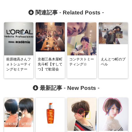
Related Posts
関連記事 -
-
前原穂高さんフ
京都三条木屋町
コンテストミー
えんとつ町のプ
ォトシューティ
先斗町【すして
ティング☆
ペル
ングセミナー
つ】で歓迎会
New Posts
最新記事 -
-