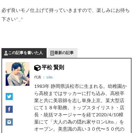
必ず良いモノ仕上げて持っていきますので、楽しみにお待ち
下さい^_^
この記事を書いた人
最新の記事
平松 賢則
代表
：
Lito.
1983年 静岡県浜松市に生まれる。幼稚園か
ら高校まではサッカーに打ち込み、高校卒
業と共に美容師を志し単身上京。某大型店
にて１８年勤務。トップスタイリスト・店
長・統括マネージャーを経て2020/4/10樟
葉にて「大人の為の隠れ家サロンLito.」を
オープン。美意識の高い３０代〜５０代の