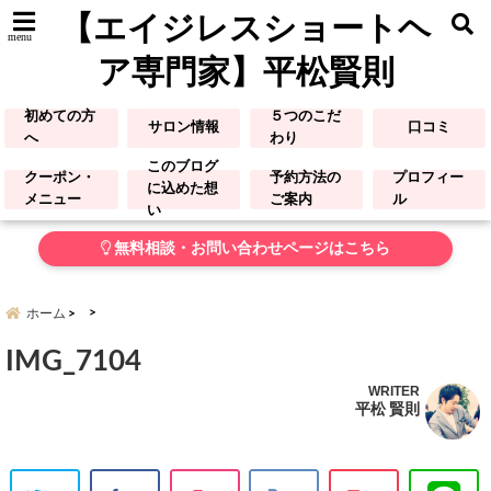
【エイジレスショートヘ
menu
ア専門家】平松賢則
初めての方
５つのこだ
サロン情報
口コミ
へ
わり
このブログ
クーポン・
予約方法の
プロフィー
に込めた想
メニュー
ご案内
ル
い
無料相談・お問い合わせページはこちら
ホーム
IMG_7104
WRITER
平松 賢則