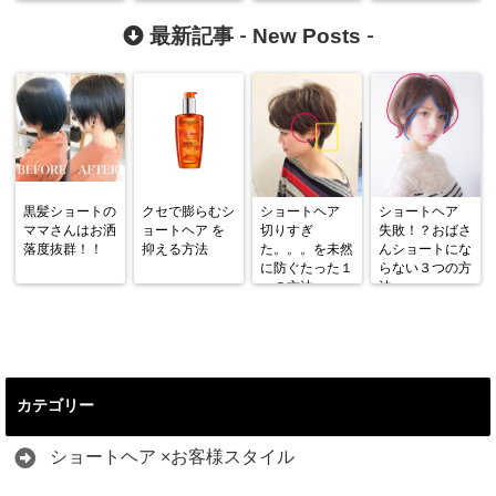
New Posts
最新記事 -
-
黒髪ショートの
クセで膨らむシ
ショートヘア
ショートヘア
ママさんはお洒
ョートヘア を
切りすぎ
失敗！？おばさ
落度抜群！！
抑える方法
た。。。を未然
んショートにな
に防ぐたった１
らない３つの方
つの方法
法
カテゴリー
ショートヘア ×お客様スタイル