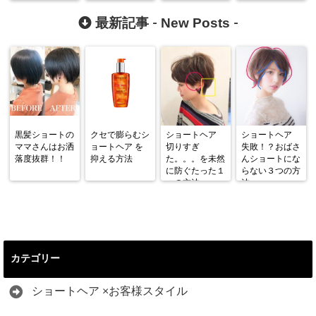
CONTEST
2015
New Posts
最新記事 -
-
黒髪ショートの
クセで膨らむシ
ショートヘア
ショートヘア
ママさんはお洒
ョートヘア を
切りすぎ
失敗！？おばさ
落度抜群！！
抑える方法
た。。。を未然
んショートにな
に防ぐたった１
らない３つの方
つの方法
法
カテゴリー
ショートヘア ×お客様スタイル