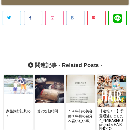
Related Posts
関連記事 -
-
家族旅行記其の
贅沢な朝時間
１４年前の美容
【速報！！】予
１
師１年目の自分
選通過しました
^_^MIRARERU
へ言いたい事。
project × HAIR
PHOTO