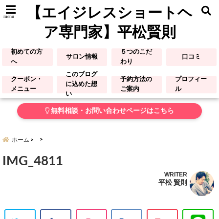
【エイジレスショートヘ
menu
ア専門家】平松賢則
初めての方
５つのこだ
サロン情報
口コミ
へ
わり
このブログ
クーポン・
予約方法の
プロフィー
に込めた想
メニュー
ご案内
ル
い
無料相談・お問い合わせページはこちら
ホーム
IMG_4811
WRITER
平松 賢則