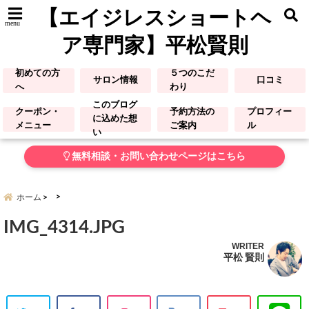
【エイジレスショートヘ
menu
ア専門家】平松賢則
初めての方
５つのこだ
サロン情報
口コミ
へ
わり
このブログ
クーポン・
予約方法の
プロフィー
に込めた想
メニュー
ご案内
ル
い
無料相談・お問い合わせページはこちら
ホーム
IMG_4314.JPG
WRITER
平松 賢則