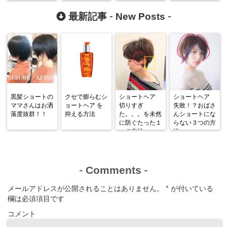
人ショート
New Posts
最新記事 -
-
黒髪ショートの
クセで膨らむシ
ショートヘア
ショートヘア
ママさんはお洒
ョートヘア を
切りすぎ
失敗！？おばさ
落度抜群！！
抑える方法
た。。。を未然
んショートにな
に防ぐたった１
らない３つの方
つの方法
法
Comments
-
-
メールアドレスが公開されることはありません。
*
が付いている
欄は必須項目です
コメント