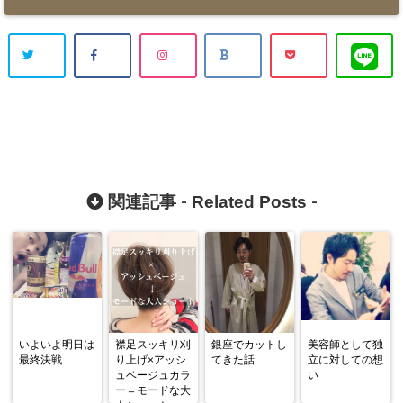
Related Posts
関連記事 -
-
いよいよ明日は
襟足スッキリ刈
銀座でカットし
美容師として独
最終決戦
り上げ×アッシ
てきた話
立に対しての想
ュベージュカラ
い
ー＝モードな大