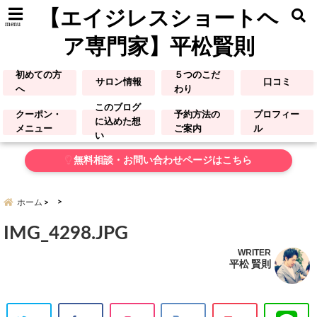
【エイジレスショートヘ
menu
ア専門家】平松賢則
初めての方
５つのこだ
サロン情報
口コミ
へ
わり
このブログ
クーポン・
予約方法の
プロフィー
に込めた想
メニュー
ご案内
ル
い
無料相談・お問い合わせページはこちら
ホーム
IMG_4298.JPG
WRITER
平松 賢則