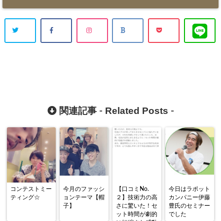
Related Posts
関連記事 -
-
コンテストミー
今月のファッシ
【口コミNo.
今日はラポット
ティング☆
ョンテーマ【帽
２】技術力の高
カンパニー伊藤
子】
さに驚いた！セ
豊氏のセミナー
ット時間が劇的
でした