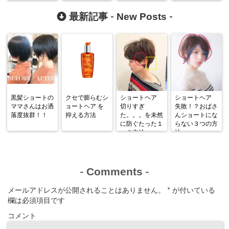
に短縮され感動
♪
New Posts
最新記事 -
-
黒髪ショートの
クセで膨らむシ
ショートヘア
ショートヘア
ママさんはお洒
ョートヘア を
切りすぎ
失敗！？おばさ
落度抜群！！
抑える方法
た。。。を未然
んショートにな
に防ぐたった１
らない３つの方
つの方法
法
Comments
-
-
メールアドレスが公開されることはありません。
*
が付いている
欄は必須項目です
コメント