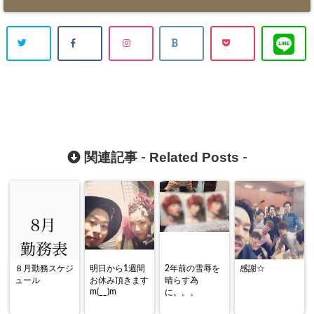
Related Posts
関連記事 -
-
８月勤務スケジ
明日から1週間
2年前の雪辱を
感謝☆
ュール
お休み頂きます
晴らす為
m(__)m
に。。。