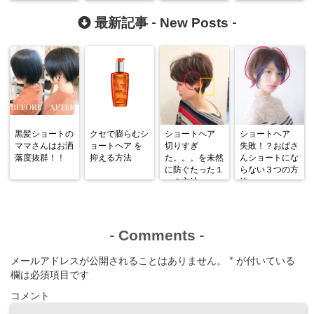
New Posts
最新記事 -
-
黒髪ショートの
クセで膨らむシ
ショートヘア
ショートヘア
ママさんはお洒
ョートヘア を
切りすぎ
失敗！？おばさ
落度抜群！！
抑える方法
た。。。を未然
んショートにな
に防ぐたった１
らない３つの方
つの方法
法
Comments
-
-
メールアドレスが公開されることはありません。
*
が付いている
欄は必須項目です
コメント