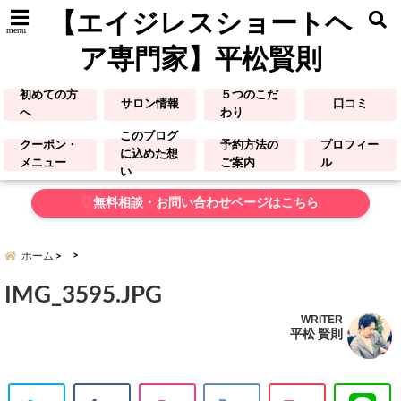
【エイジレスショートヘ
menu
ア専門家】平松賢則
初めての方
５つのこだ
サロン情報
口コミ
へ
わり
このブログ
クーポン・
予約方法の
プロフィー
に込めた想
メニュー
ご案内
ル
い
無料相談・お問い合わせページはこちら
ホーム
IMG_3595.JPG
WRITER
平松 賢則