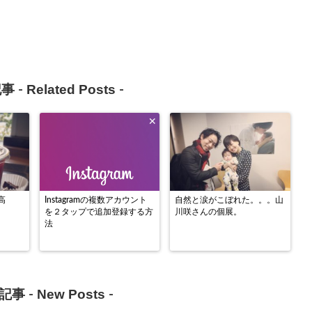
Related Posts
事 -
-
高
Instagramの複数アカウント
自然と涙がこぼれた。。。山
を２タップで追加登録する方
川咲さんの個展。
法
New Posts
記事 -
-