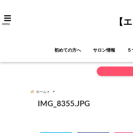
【エ
menu
初めての方へ
サロン情報
５
ホーム
IMG_8355.JPG