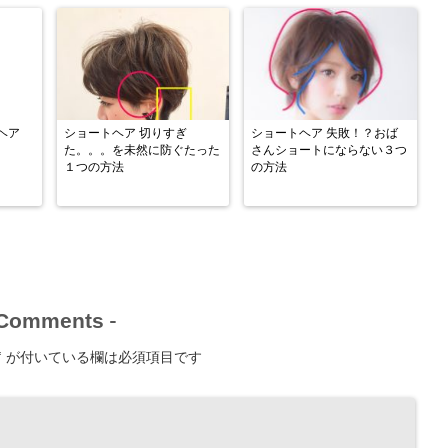
ヘア
ショートヘア 切りすぎ
ショートヘア 失敗！？おば
た。。。を未然に防ぐたった
さんショートにならない３つ
１つの方法
の方法
Comments
-
*
が付いている欄は必須項目です