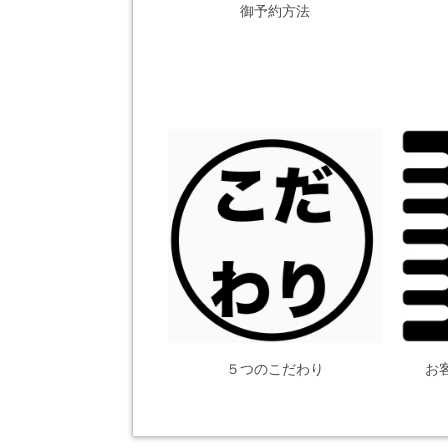
御予約方法
５つのこだわり
お