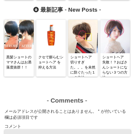
New Posts
最新記事 -
-
黒髪ショートの
クセで膨らむシ
ショートヘア
ショートヘア
ママさんはお洒
ョートヘア を
切りすぎ
失敗！？おばさ
落度抜群！！
抑える方法
た。。。を未然
んショートにな
に防ぐたった１
らない３つの方
つの方法
法
Comments
-
-
メールアドレスが公開されることはありません。
*
が付いている
欄は必須項目です
コメント