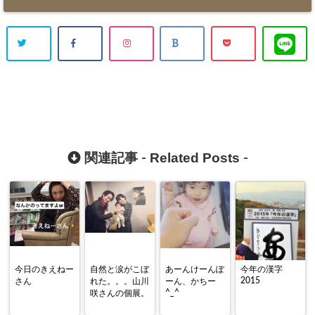
Related Posts
関連記事 -
-
今日のきえねー
自然と涙がこぼ
あーんけーんぽ
今年の漢字
2015
さん
れた。。。山川
ーん、かちー
^_^
咲さんの個展。