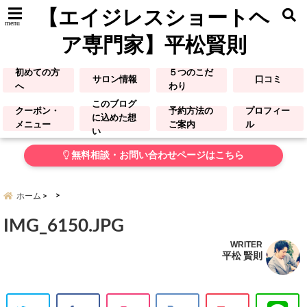
【エイジレスショートヘ
menu
ア専門家】平松賢則
初めての方
５つのこだ
サロン情報
口コミ
へ
わり
このブログ
クーポン・
予約方法の
プロフィー
に込めた想
メニュー
ご案内
ル
い
無料相談・お問い合わせページはこちら
ホーム
IMG_6150.JPG
WRITER
平松 賢則