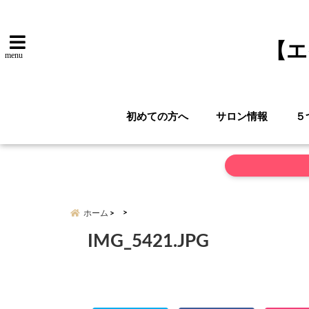
【エ
menu
初めての方へ
サロン情報
５
ホーム
IMG_5421.JPG