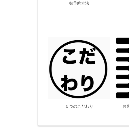
御予約方法
５つのこだわり
お