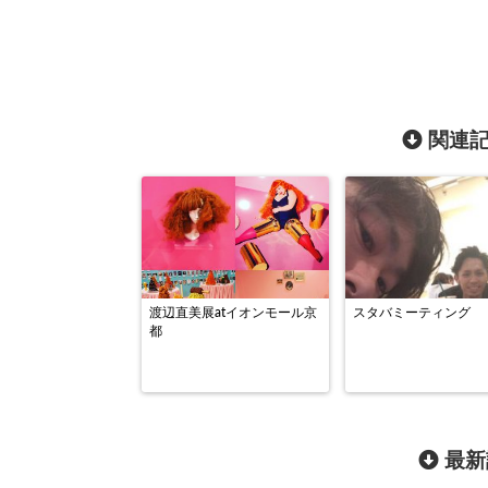
関連記
渡辺直美展atイオンモール京
スタバミーティング
都
最新