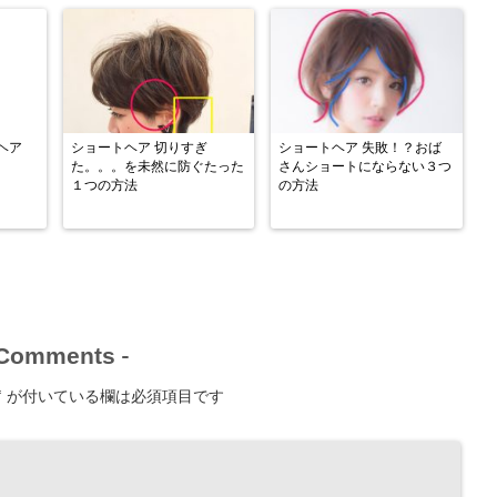
ヘア
ショートヘア 切りすぎ
ショートヘア 失敗！？おば
た。。。を未然に防ぐたった
さんショートにならない３つ
１つの方法
の方法
Comments
-
*
が付いている欄は必須項目です