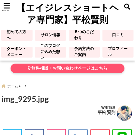
【エイジレスショートヘ
menu
ア専門家】平松賢則
初めての方
５つのこだ
サロン情報
口コミ
へ
わり
このブログ
クーポン・
予約方法の
プロフィー
に込めた想
メニュー
ご案内
ル
い
無料相談・お問い合わせページはこちら
ホーム
img_9295.jpg
WRITER
平松 賢則