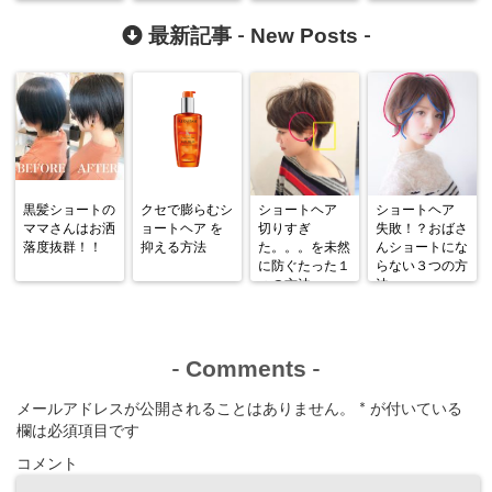
New Posts
最新記事 -
-
黒髪ショートの
クセで膨らむシ
ショートヘア
ショートヘア
ママさんはお洒
ョートヘア を
切りすぎ
失敗！？おばさ
落度抜群！！
抑える方法
た。。。を未然
んショートにな
に防ぐたった１
らない３つの方
つの方法
法
Comments
-
-
メールアドレスが公開されることはありません。
*
が付いている
欄は必須項目です
コメント