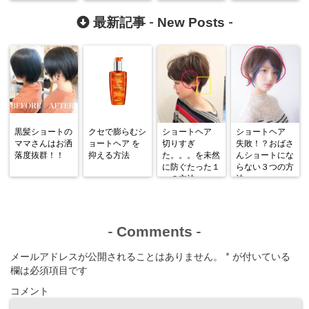
New Posts
最新記事 -
-
黒髪ショートの
クセで膨らむシ
ショートヘア
ショートヘア
ママさんはお洒
ョートヘア を
切りすぎ
失敗！？おばさ
落度抜群！！
抑える方法
た。。。を未然
んショートにな
に防ぐたった１
らない３つの方
つの方法
法
Comments
-
-
メールアドレスが公開されることはありません。
*
が付いている
欄は必須項目です
コメント