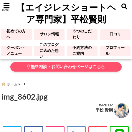
【エイジレスショートヘ
menu
ア専門家】平松賢則
初めての方
５つのこだ
サロン情報
口コミ
へ
わり
このブログ
クーポン・
予約方法の
プロフィー
に込めた想
メニュー
ご案内
ル
い
無料相談・お問い合わせページはこちら
ホーム
img_8602.jpg
WRITER
平松 賢則