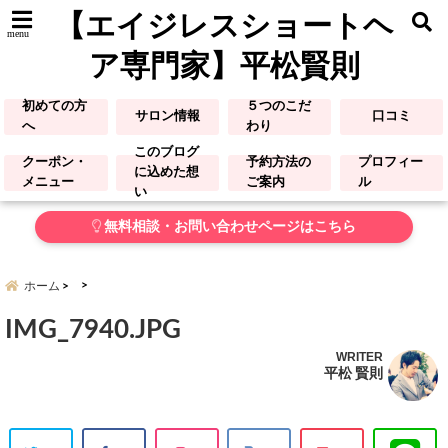
【エイジレスショートヘ
menu
ア専門家】平松賢則
初めての方
５つのこだ
サロン情報
口コミ
へ
わり
このブログ
クーポン・
予約方法の
プロフィー
に込めた想
メニュー
ご案内
ル
い
無料相談・お問い合わせページはこちら
ホーム
IMG_7940.JPG
WRITER
平松 賢則