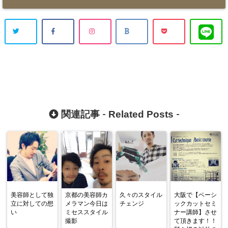
Related Posts
関連記事 -
-
美容師として独
京都の美容師カ
久々のスタイル
大阪で【ベーシ
立に対しての想
メラマン今日は
チェンジ
ックカットセミ
い
ミセススタイル
ナー講師】させ
撮影
て頂きます！！