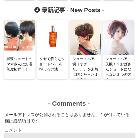
髪を切る以外の
お仕事
New Posts
最新記事 -
-
黒髪ショートの
クセで膨らむシ
ショートヘア
ショートヘア
ママさんはお洒
ョートヘア を
切りすぎ
失敗！？おばさ
落度抜群！！
抑える方法
た。。。を未然
んショートにな
に防ぐたった１
らない３つの方
つの方法
法
Comments
-
-
メールアドレスが公開されることはありません。
*
が付いている
欄は必須項目です
コメント