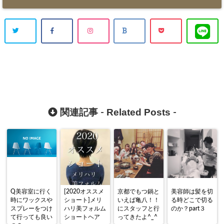
Related Posts
関連記事 -
-
Q美容室に行く
[2020オススメ
京都でもつ鍋と
美容師は髪を切
時にワックスや
ショート]メリ
いえば亀八！！
る時どこで切る
スプレーをつけ
ハリ美フォルム
にスタッフと行
のか？part３
て行っても良い
ショートヘア
ってきたよ^_^