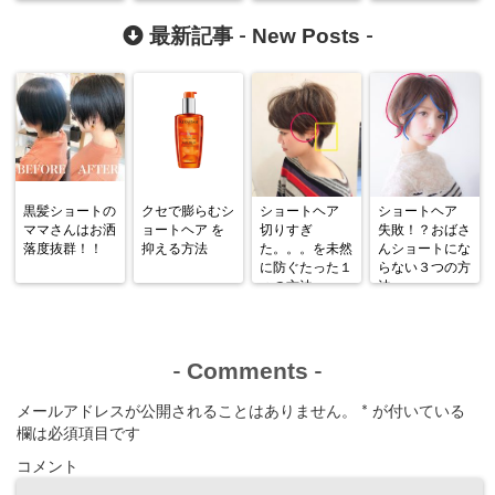
の？
New Posts
最新記事 -
-
黒髪ショートの
クセで膨らむシ
ショートヘア
ショートヘア
ママさんはお洒
ョートヘア を
切りすぎ
失敗！？おばさ
落度抜群！！
抑える方法
た。。。を未然
んショートにな
に防ぐたった１
らない３つの方
つの方法
法
Comments
-
-
メールアドレスが公開されることはありません。
*
が付いている
欄は必須項目です
コメント