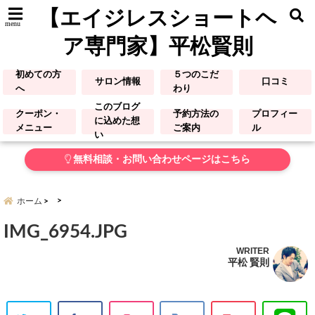
【エイジレスショートヘ
menu
ア専門家】平松賢則
初めての方
５つのこだ
サロン情報
口コミ
へ
わり
このブログ
クーポン・
予約方法の
プロフィー
に込めた想
メニュー
ご案内
ル
い
無料相談・お問い合わせページはこちら
ホーム
IMG_6954.JPG
WRITER
平松 賢則