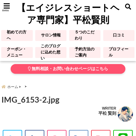
【エイジレスショートヘ
menu
ア専門家】平松賢則
初めての方
５つのこだ
サロン情報
口コミ
へ
わり
このブログ
クーポン・
予約方法の
プロフィー
に込めた想
メニュー
ご案内
ル
い
無料相談・お問い合わせページはこちら
ホーム
IMG_6153-2.jpg
WRITER
平松 賢則