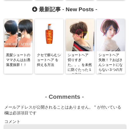
New Posts
最新記事 -
-
黒髪ショートの
クセで膨らむシ
ショートヘア
ショートヘア
ママさんはお洒
ョートヘア を
切りすぎ
失敗！？おばさ
落度抜群！！
抑える方法
た。。。を未然
んショートにな
に防ぐたった１
らない３つの方
つの方法
法
Comments
-
-
メールアドレスが公開されることはありません。
*
が付いている
欄は必須項目です
コメント