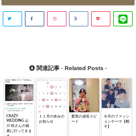
Related Posts
関連記事 -
-
CRAZY
１１月の休みの
驚異の成長スピ
今月のファッシ
WEDDING 山
お知らせ
ード
ョンテーマ【帽
川 咲さんの個
子】
展に行ってきま
す