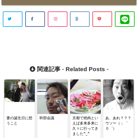
Related Posts
関連記事 -
-
妻の誕生日に想
幹部会議
京都で焼肉とい
あ、あれ？？？
うこと
えば多来多来に
ウソー（；゜
久々に行ってき
０゜）
ました^_^