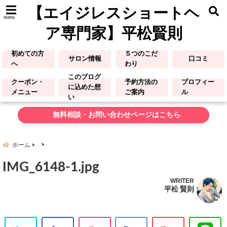
【エイジレスショートヘ
menu
ア専門家】平松賢則
初めての方
５つのこだ
サロン情報
口コミ
へ
わり
このブログ
クーポン・
予約方法の
プロフィー
に込めた想
メニュー
ご案内
ル
い
無料相談・お問い合わせページはこちら
ホーム
IMG_6148-1.jpg
WRITER
平松 賢則