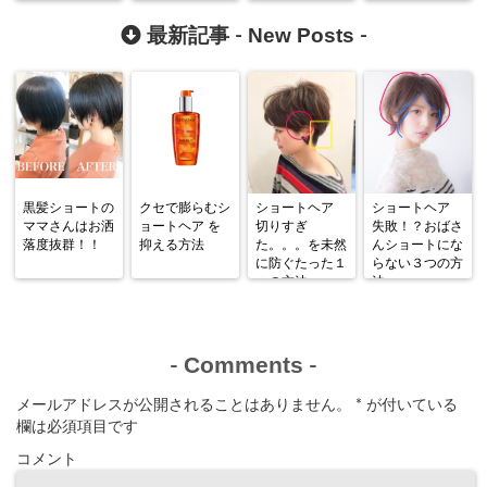
New Posts
最新記事 -
-
黒髪ショートの
クセで膨らむシ
ショートヘア
ショートヘア
ママさんはお洒
ョートヘア を
切りすぎ
失敗！？おばさ
落度抜群！！
抑える方法
た。。。を未然
んショートにな
に防ぐたった１
らない３つの方
つの方法
法
Comments
-
-
メールアドレスが公開されることはありません。
*
が付いている
欄は必須項目です
コメント