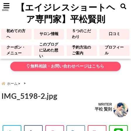
【エイジレスショートヘ
menu
ア専門家】平松賢則
初めての方
５つのこだ
サロン情報
口コミ
へ
わり
このブログ
クーポン・
予約方法の
プロフィー
に込めた想
メニュー
ご案内
ル
い
無料相談・お問い合わせページはこちら
ホーム
IMG_5198-2.jpg
WRITER
平松 賢則