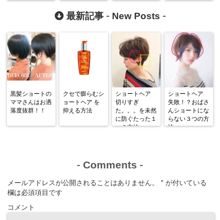
New Posts
最新記事 -
-
黒髪ショートの
クセで膨らむシ
ショートヘア
ショートヘア
ママさんはお洒
ョートヘア を
切りすぎ
失敗！？おばさ
落度抜群！！
抑える方法
た。。。を未然
んショートにな
に防ぐたった１
らない３つの方
つの方法
法
Comments
-
-
メールアドレスが公開されることはありません。
*
が付いている
欄は必須項目です
コメント