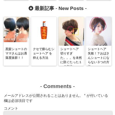
New Posts
最新記事 -
-
黒髪ショートの
クセで膨らむシ
ショートヘア
ショートヘア
ママさんはお洒
ョートヘア を
切りすぎ
失敗！？おばさ
落度抜群！！
抑える方法
た。。。を未然
んショートにな
に防ぐたった１
らない３つの方
つの方法
法
Comments
-
-
メールアドレスが公開されることはありません。
*
が付いている
欄は必須項目です
コメント