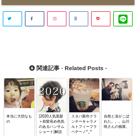
Related Posts
関連記事 -
-
本当に大切なも
[2020人気黒髪
スタバ新作クラ
自然と涙がこぼ
の
＋前髪長め色気
ンチーキャラメ
れた。。。山川
のあるハンサム
ルトフィーフラ
咲さんの個展。
ショート]解説
ペチーノ^_^