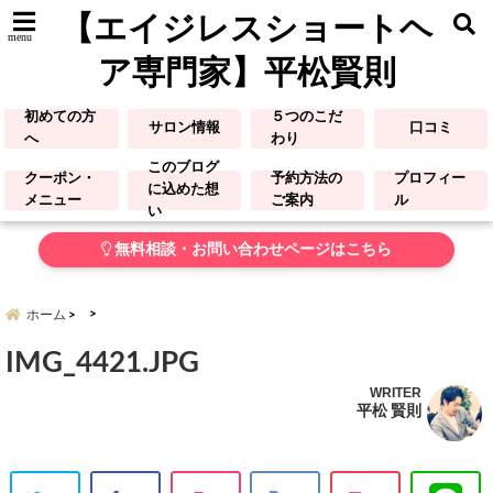
【エイジレスショートヘ
menu
ア専門家】平松賢則
初めての方
５つのこだ
サロン情報
口コミ
へ
わり
このブログ
クーポン・
予約方法の
プロフィー
に込めた想
メニュー
ご案内
ル
い
無料相談・お問い合わせページはこちら
ホーム
IMG_4421.JPG
WRITER
平松 賢則