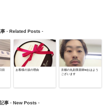
Related Posts
事 -
-
日目
お客様の涙の理由
京都の丸顔美容師wおはよう
ございます
New Posts
記事 -
-