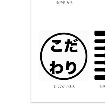
御予約方法
５つのこだわり
お