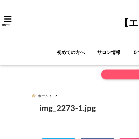
【エ
menu
初めての方へ
サロン情報
５
ホーム
img_2273-1.jpg