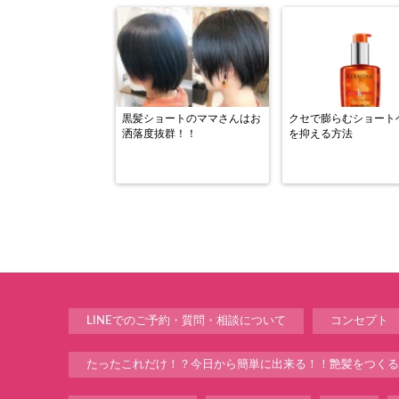
黒髪ショートのママさんはお
クセで膨らむショート
洒落度抜群！！
を抑える方法
LINEでのご予約・質問・相談について
コンセプト
たったこれだけ！？今日から簡単に出来る！！艶髪をつくる