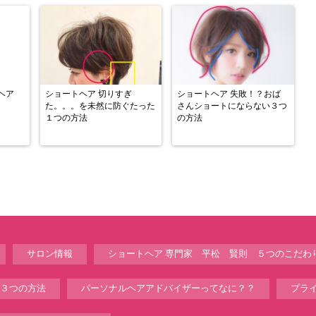
ヘア
ショートヘア 切りすぎ
ショートヘア 失敗！？おば
た。。。を未然に防ぐたった
さんショートにならない３つ
１つの方法
の方法
サロン情報
ショートヘア 専門家 平松 賢則 ５つのこだわ
３つの方法
パーソナルヘアアドバイザーってなに？？
プラ