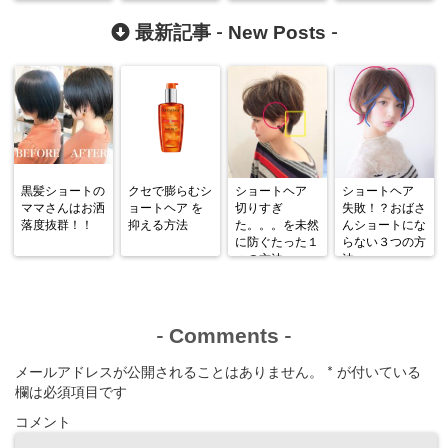
New Posts
最新記事 -
-
黒髪ショートの
クセで膨らむシ
ショートヘア
ショートヘア
ママさんはお洒
ョートヘア を
切りすぎ
失敗！？おばさ
落度抜群！！
抑える方法
た。。。を未然
んショートにな
に防ぐたった１
らない３つの方
つの方法
法
Comments
-
-
メールアドレスが公開されることはありません。
*
が付いている
欄は必須項目です
コメント