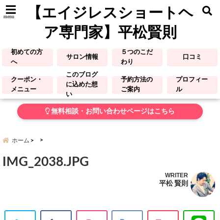
【エイジレスショートヘ
menu
ア専門家】平松賢則
初めての方
５つのこだ
サロン情報
口コミ
へ
わり
このブログ
クーポン・
予約方法の
プロフィー
に込めた想
メニュー
ご案内
ル
い
無料相談・お問い合わせページはこちら
ホーム
IMG_2038.JPG
WRITER
平松 賢則