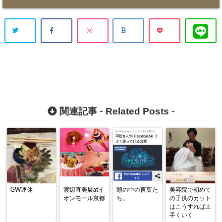
Related Posts
関連記事 -
-
GW連休
渡辺直美展atイ
頭の中の言葉た
美容院で初めて
オンモール京都
ち。
の子供のカット
はこうすれば上
手くいく