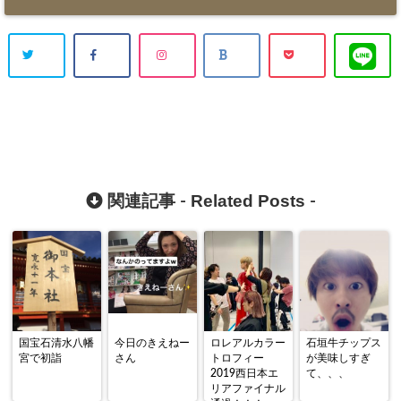
Related Posts
関連記事 -
-
国宝石清水八幡
今日のきえねー
ロレアルカラー
石垣牛チップス
宮で初詣
さん
トロフィー
が美味しすぎ
2019西日本エ
て、、、
リアファイナル