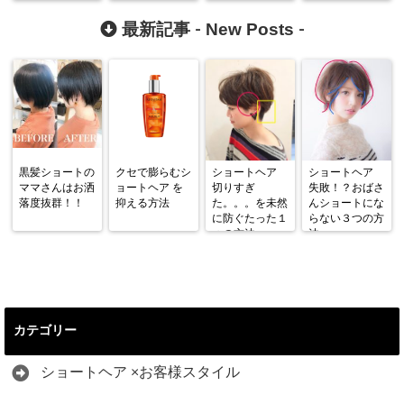
通過！！！
New Posts
最新記事 -
-
黒髪ショートの
クセで膨らむシ
ショートヘア
ショートヘア
ママさんはお洒
ョートヘア を
切りすぎ
失敗！？おばさ
落度抜群！！
抑える方法
た。。。を未然
んショートにな
に防ぐたった１
らない３つの方
つの方法
法
カテゴリー
ショートヘア ×お客様スタイル