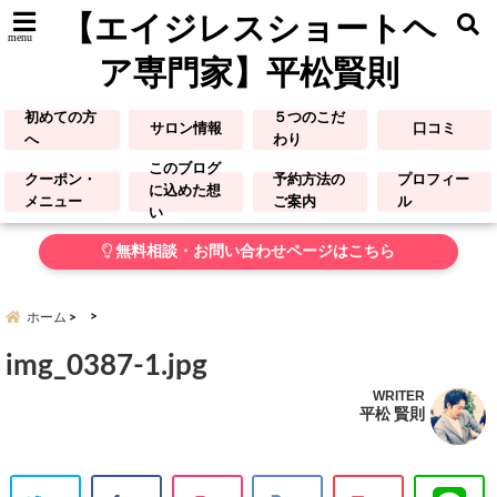
【エイジレスショートヘ
menu
ア専門家】平松賢則
初めての方
５つのこだ
サロン情報
口コミ
へ
わり
このブログ
クーポン・
予約方法の
プロフィー
に込めた想
メニュー
ご案内
ル
い
無料相談・お問い合わせページはこちら
ホーム
img_0387-1.jpg
WRITER
平松 賢則