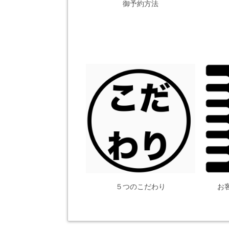
御予約方法
５つのこだわり
お