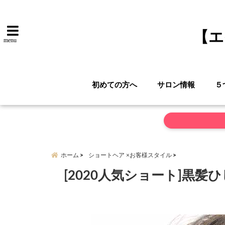
【エ
menu
初めての方へ
サロン情報
５
ホーム
ショートヘア ×お客様スタイル
[2020人気ショート]黒