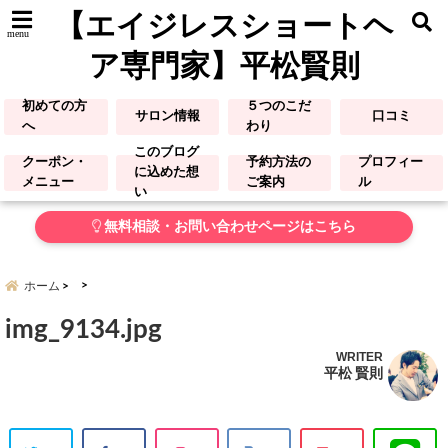
【エイジレスショートヘ
menu
ア専門家】平松賢則
初めての方
５つのこだ
サロン情報
口コミ
へ
わり
このブログ
クーポン・
予約方法の
プロフィー
に込めた想
メニュー
ご案内
ル
い
無料相談・お問い合わせページはこちら
ホーム
img_9134.jpg
WRITER
平松 賢則