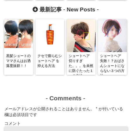
New Posts
最新記事 -
-
黒髪ショートの
クセで膨らむシ
ショートヘア
ショートヘア
ママさんはお洒
ョートヘア を
切りすぎ
失敗！？おばさ
落度抜群！！
抑える方法
た。。。を未然
んショートにな
に防ぐたった１
らない３つの方
つの方法
法
Comments
-
-
メールアドレスが公開されることはありません。
*
が付いている
欄は必須項目です
コメント