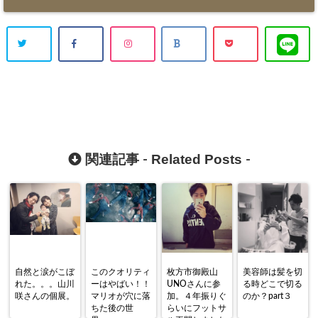
Related Posts
関連記事 -
-
自然と涙がこぼ
このクオリティ
枚方市御殿山
美容師は髪を切
れた。。。山川
ーはやばい！！
UNOさんに参
る時どこで切る
咲さんの個展。
マリオが穴に落
加。４年振りぐ
のか？part３
ちた後の世
らいにフットサ