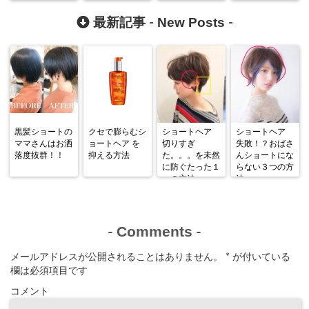
界。。。
ル再開しました
ー^_^
New Posts
最新記事 -
-
黒髪ショートの
クセで膨らむシ
ショートヘア
ショートヘア
ママさんはお洒
ョートヘア を
切りすぎ
失敗！？おばさ
落度抜群！！
抑える方法
た。。。を未然
んショートにな
に防ぐたった１
らない３つの方
つの方法
法
Comments
-
-
メールアドレスが公開されることはありません。
*
が付いている
欄は必須項目です
コメント