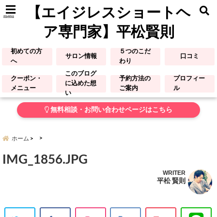
【エイジレスショートヘ
menu
ア専門家】平松賢則
初めての方
５つのこだ
サロン情報
口コミ
へ
わり
このブログ
クーポン・
予約方法の
プロフィー
に込めた想
メニュー
ご案内
ル
い
無料相談・お問い合わせページはこちら
ホーム
IMG_1856.JPG
WRITER
平松 賢則