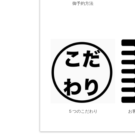
御予約方法
５つのこだわり
お