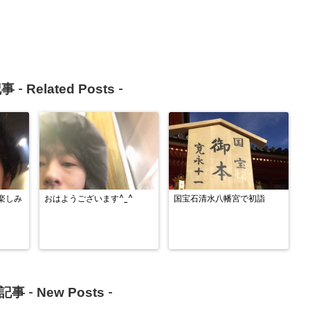
Related Posts
事 -
-
楽しみ
おはようございます^_^
国宝石清水八幡宮で初詣
New Posts
記事 -
-