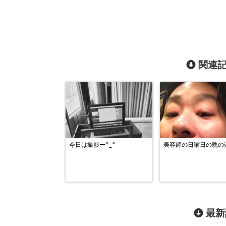
関連記
今日は撮影ー^_^
美容師の日曜日の晩の
最新