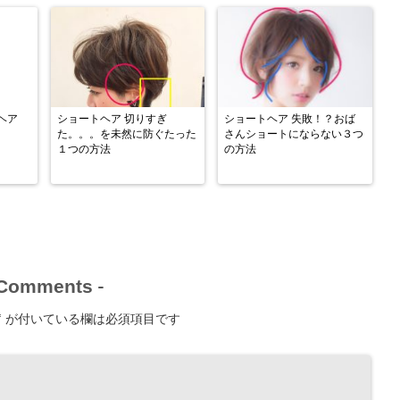
ヘア
ショートヘア 切りすぎ
ショートヘア 失敗！？おば
た。。。を未然に防ぐたった
さんショートにならない３つ
１つの方法
の方法
Comments
-
*
が付いている欄は必須項目です