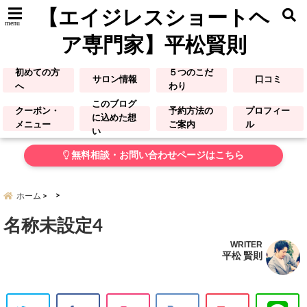
【エイジレスショートヘ
menu
ア専門家】平松賢則
初めての方
５つのこだ
サロン情報
口コミ
へ
わり
このブログ
クーポン・
予約方法の
プロフィー
に込めた想
メニュー
ご案内
ル
い
無料相談・お問い合わせページはこちら
ホーム
名称未設定4
WRITER
平松 賢則