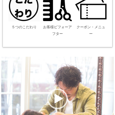
５つのこだわり
お客様ビフォーア
クーポン・メニュ
フター
ー
動
画
プ
レ
ー
ヤ
ー