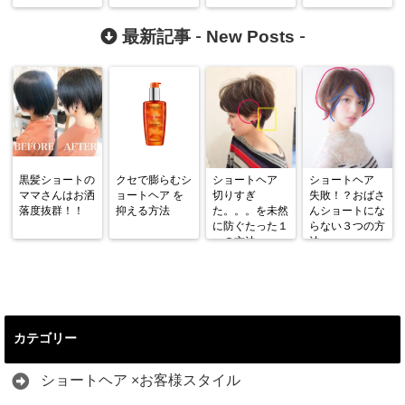
New Posts
最新記事 -
-
黒髪ショートの
クセで膨らむシ
ショートヘア
ショートヘア
ママさんはお洒
ョートヘア を
切りすぎ
失敗！？おばさ
落度抜群！！
抑える方法
た。。。を未然
んショートにな
に防ぐたった１
らない３つの方
つの方法
法
カテゴリー
ショートヘア ×お客様スタイル