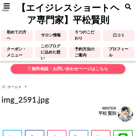
【エイジレスショートヘ
menu
ア専門家】平松賢則
初めての方
５つのこだ
サロン情報
口コミ
へ
わり
このブログ
クーポン・
予約方法の
プロフィー
に込めた想
メニュー
ご案内
ル
い
無料相談・お問い合わせページはこちら
ホーム
img_2591.jpg
WRITER
平松 賢則