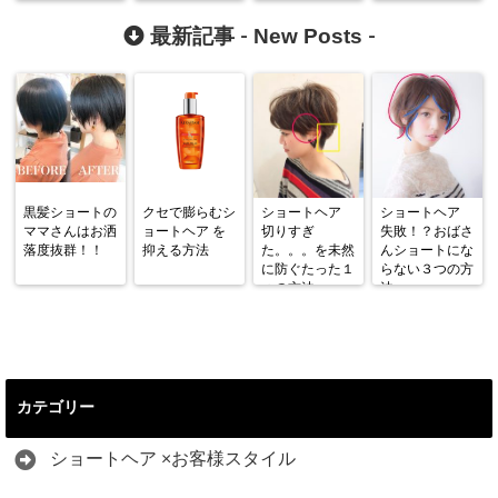
つの方法
New Posts
最新記事 -
-
黒髪ショートの
クセで膨らむシ
ショートヘア
ショートヘア
ママさんはお洒
ョートヘア を
切りすぎ
失敗！？おばさ
落度抜群！！
抑える方法
た。。。を未然
んショートにな
に防ぐたった１
らない３つの方
つの方法
法
カテゴリー
ショートヘア ×お客様スタイル