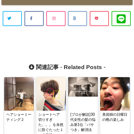
Related Posts
関連記事 -
-
ヘアショーミー
ショートヘア
[プロが解説]30
美容師の日曜日
ティング２
切りすぎ
代女性の髪の悩
の晩の楽しみ
た。。。を未然
み第1位「パサ
に防ぐたった１
つき」解消法