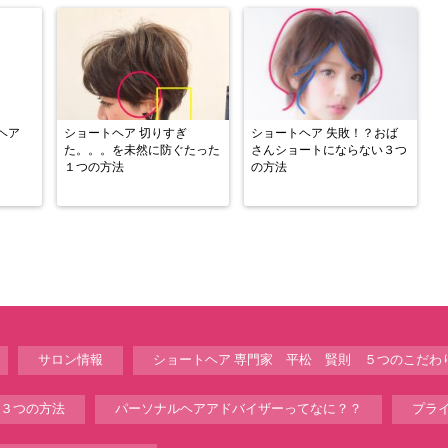
ヘア
ショートヘア 切りすぎ
ショートヘア 失敗！？おば
た。。。を未然に防ぐたった
さんショートにならない３つ
１つの方法
の方法
サロン情報
ショートヘア 専門家 平松 賢則 ５つのこだわ
３つの方法
パーソナルヘアアドバイザーってなに？？
プラ