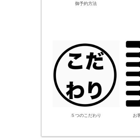
御予約方法
５つのこだわり
お