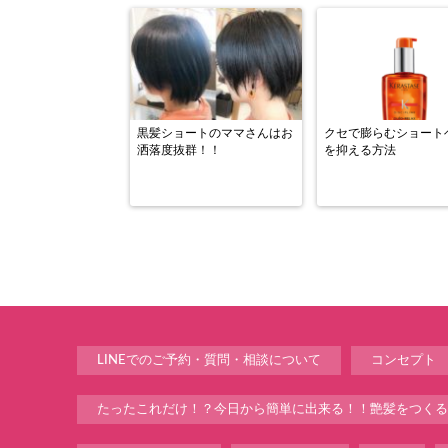
黒髪ショートのママさんはお
クセで膨らむショート
洒落度抜群！！
を抑える方法
LINEでのご予約・質問・相談について
コンセプト
たったこれだけ！？今日から簡単に出来る！！艶髪をつくる