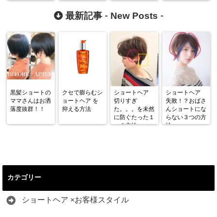
界。。。
つの方法
人ショート
New Posts
最新記事 -
-
黒髪ショートの
クセで膨らむシ
ショートヘア
ショートヘア
ママさんはお洒
ョートヘア を
切りすぎ
失敗！？おばさ
落度抜群！！
抑える方法
た。。。を未然
んショートにな
に防ぐたった１
らない３つの方
つの方法
法
カテゴリー
ショートヘア ×お客様スタイル