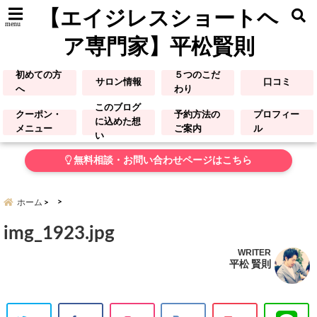
【エイジレスショートヘ
menu
ア専門家】平松賢則
初めての方
５つのこだ
サロン情報
口コミ
へ
わり
このブログ
クーポン・
予約方法の
プロフィー
に込めた想
メニュー
ご案内
ル
い
無料相談・お問い合わせページはこちら
ホーム
img_1923.jpg
WRITER
平松 賢則