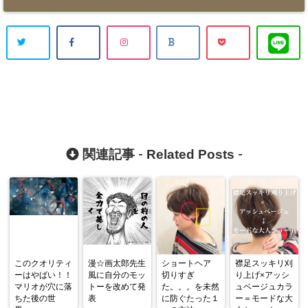
Related Posts
関連記事 -
-
このクオリティ
漫☆画太郎先生
ショートヘア
襟足スッキリ刈
ーはやばい！！
風に自分のモッ
切りすぎ
り上げ×アッシ
マリオが穴に落
トーを改めて発
た。。。を未然
ュベージュカラ
ちた後の世
表
に防ぐたった１
ー＝モードな大