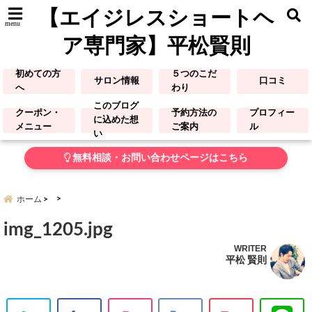
【エイジレスショートヘ
menu
ア専門家】平松賢則
初めての方
５つのこだ
サロン情報
口コミ
へ
わり
このブログ
クーポン・
予約方法の
プロフィー
に込めた想
メニュー
ご案内
ル
い
無料相談・お問い合わせページはこちら
ホーム
img_1205.jpg
WRITER
平松 賢則