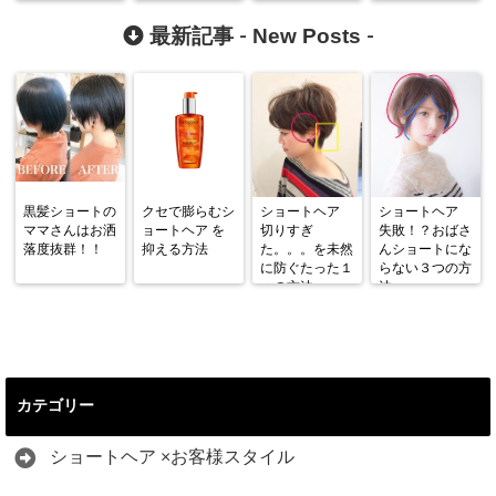
通過！！！
New Posts
最新記事 -
-
黒髪ショートの
クセで膨らむシ
ショートヘア
ショートヘア
ママさんはお洒
ョートヘア を
切りすぎ
失敗！？おばさ
落度抜群！！
抑える方法
た。。。を未然
んショートにな
に防ぐたった１
らない３つの方
つの方法
法
カテゴリー
ショートヘア ×お客様スタイル