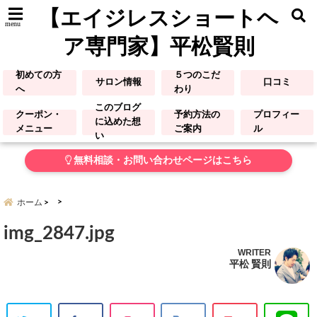
【エイジレスショートヘ
menu
ア専門家】平松賢則
初めての方
５つのこだ
サロン情報
口コミ
へ
わり
このブログ
クーポン・
予約方法の
プロフィー
に込めた想
メニュー
ご案内
ル
い
無料相談・お問い合わせページはこちら
ホーム
img_2847.jpg
WRITER
平松 賢則