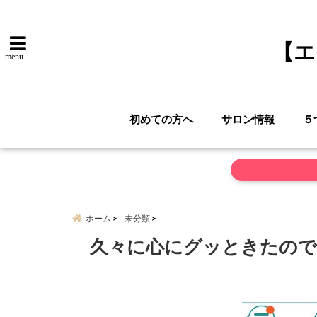
【エ
menu
初めての方へ
サロン情報
５
ホーム
未分類
久々に心にグッときたので