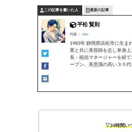
この記事を書いた人
最新の記事
平松 賢則
代表
：
Lito.
1983年 静岡県浜松市に生
業と共に美容師を志し単身上
長・統括マネージャーを経て20
ープン。美意識の高い３０代
▽24時間